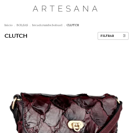
Início
.
BOLSAS
.
breadcrumbs.bolsas1
.
CLUTCH
CLUTCH
FILTRAR