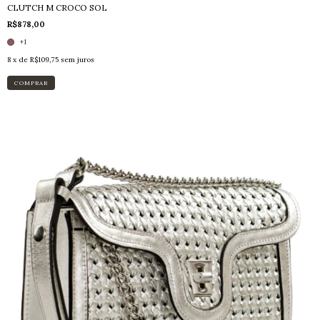
CLUTCH M CROCO SOL
R$878,00
+1
8
x de
R$109,75
sem juros
COMPRAR