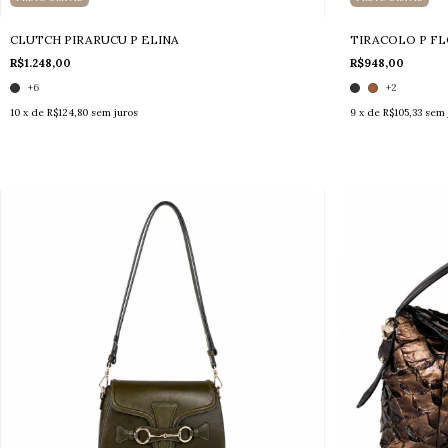
CLUTCH PIRARUCU P ELINA
TIRACOLO P F
R$1.248,00
R$948,00
+6
+2
10
x de
R$124,80
sem juros
9
x de
R$105,33
sem 