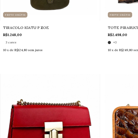
FRETE GRÁTIS
FRETE GRÁTIS
TIRACOLO IGATU P ZOE
TOTE PIRARUC
R$1.248,00
R$2.498,00
3 cores
+3
10
x de
R$124,80
sem juros
10
x de
R$249,80
se