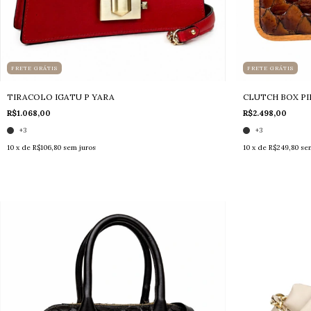
FRETE GRÁTIS
FRETE GRÁTIS
TIRACOLO IGATU P YARA
CLUTCH BOX PI
R$1.068,00
R$2.498,00
+3
+3
10
x de
R$106,80
sem juros
10
x de
R$249,80
se