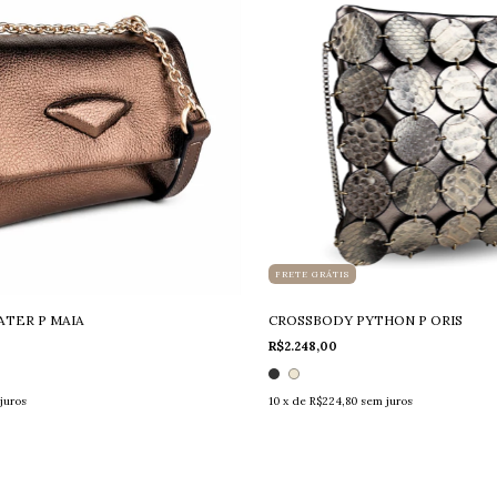
FRETE GRÁTIS
ATER P MAIA
CROSSBODY PYTHON P ORIS
R$2.248,00
juros
10
x de
R$224,80
sem juros