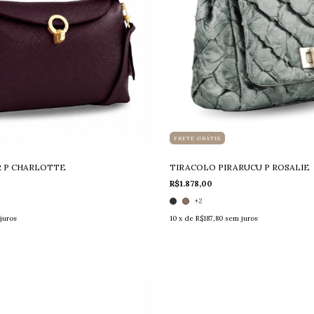
FRETE GRÁTIS
 P CHARLOTTE
TIRACOLO PIRARUCU P ROSALIE
R$1.878,00
+2
juros
10
x de
R$187,80
sem juros