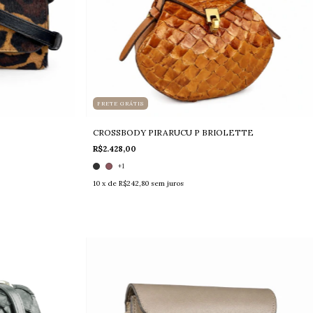
FRETE GRÁTIS
CROSSBODY PIRARUCU P BRIOLETTE
R$2.428,00
+1
10
x de
R$242,80
sem juros