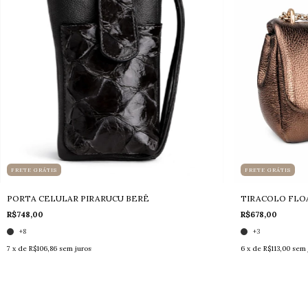
FRETE GRÁTIS
FRETE GRÁTIS
PORTA CELULAR PIRARUCU BERÊ
TIRACOLO FLO
R$748,00
R$678,00
+8
+3
7
x de
R$106,86
sem juros
6
x de
R$113,00
sem 