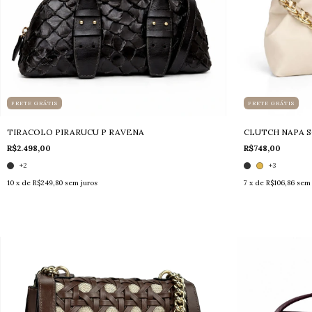
FRETE GRÁTIS
FRETE GRÁTIS
TIRACOLO PIRARUCU P RAVENA
CLUTCH NAPA S
R$2.498,00
R$748,00
+2
+3
10
x de
R$249,80
sem juros
7
x de
R$106,86
sem 