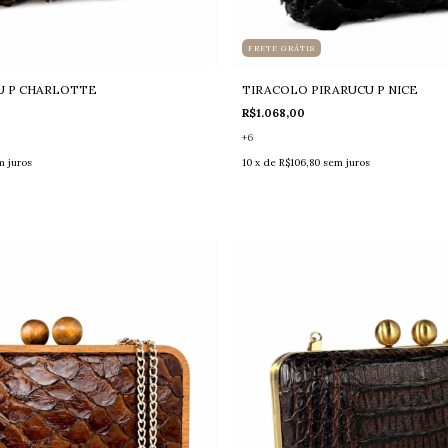
FRETE GRÁTIS
U P CHARLOTTE
TIRACOLO PIRARUCU P NICE
R$1.068,00
+6
m juros
10
x de
R$106,80
sem juros