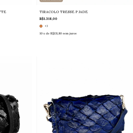
TTE
TIRACOLO TRESSE P JADE
R$1.318,00
+3
10
x de
R$131,80
sem juros