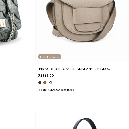
FRETE GRÁTIS
TIRACOLO FLOATER ELEFANTE P ELOA
R$848,00
+5
8
x de
R$106,00
sem juros