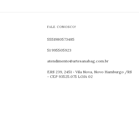
FALE CONOSCO!
5551980573485
51 995505923
atendimento@artesanabag.com.br
ERS 239, 2451 - Vila Nova, Novo Hamburgo /RS
- CEP 93525.075 LOJA 02