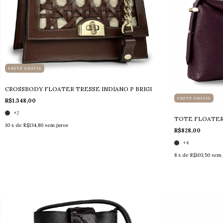
FRETE GRÁTIS
CROSSBODY FLOATER TRESSE INDIANO P BRIGI
FRETE GRÁTIS
R$1.348,00
+2
TOTE FLOATER
10
x de
R$134,80
sem juros
R$828,00
+4
8
x de
R$103,50
sem 