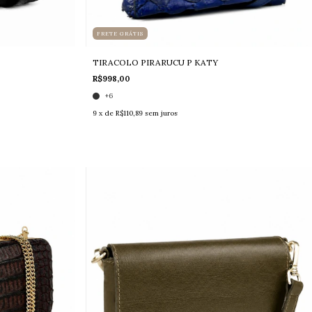
FRETE GRÁTIS
TIRACOLO PIRARUCU P KATY
R$998,00
+6
9
x de
R$110,89
sem juros