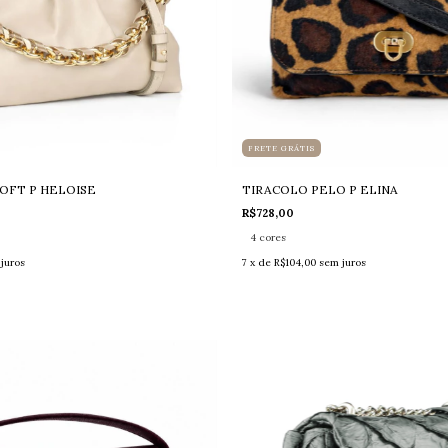
FRETE GRÁTIS
OFT P HELOISE
TIRACOLO PELO P ELINA
R$728,00
4 cores
juros
7
x de
R$104,00
sem juros