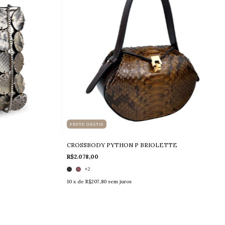
FRETE GRÁTIS
CROSSBODY PYTHON P BRIOLETTE
R$2.078,00
+2
10
x de
R$207,80
sem juros