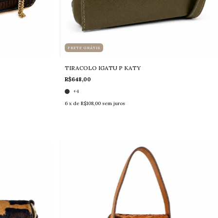
FRETE GRÁTIS
TIRACOLO IGATU P KATY
R$648,00
+4
6
x de
R$108,00
sem juros