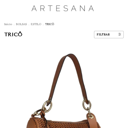
Início
.
BOLSAS
.
ESTILO
.
TRICÔ
TRICÔ
FILTRAR