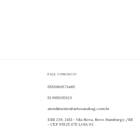
FALE CONOSCO!
5551980573485
51 995505923
atendimento@artesanabag.com.br
ERS 239, 2451 - Vila Nova, Novo Hamburgo /RS
- CEP 93525.075 LOJA 02