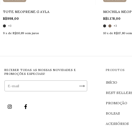
TOTE NEOPRENE G AYLA
MOCHILA NEOP
R$998,00
R$1.178,00
+3
+3
9
x de
R$110,89
sem juros
10
x de
R$117,80
sem
RECEBER TODAS AS NOSSAS NOVIDADES E
PRODUTOS
PROMOÇÕES ESPECIAIS!
INÍCIO
BEST SELLER
PROMOÇÃO
BOLSAS
ACESSÓRIOS