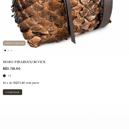
FRETE GRÁTIS
HOBO PIRARUCU M VICK
R$3.718,00
+3
10
x de
R$371,80
sem juros
COMPRAR