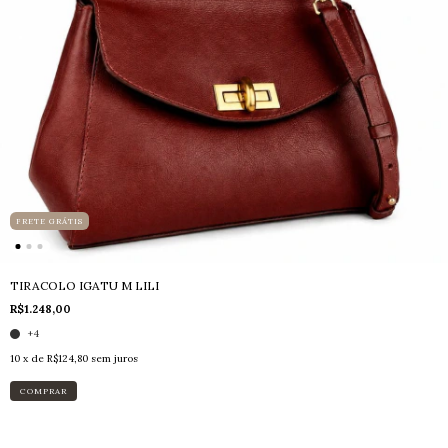
FRETE GRÁTIS
TIRACOLO IGATU M LILI
R$1.248,00
+4
10
x de
R$124,80
sem juros
COMPRAR