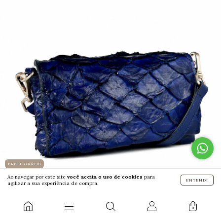
FRETE GRÁTIS
Ao navegar por este site
você aceita o uso de cookies
para
ENTENDI
agilizar a sua experiência de compra.
TIRACOLO PIRARUCU P KATY
R$998,00
0
+6