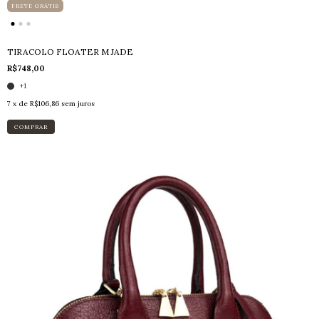
FRETE GRÁTIS
TIRACOLO FLOATER M JADE
R$748,00
+1
7
x de
R$106,86
sem juros
COMPRAR