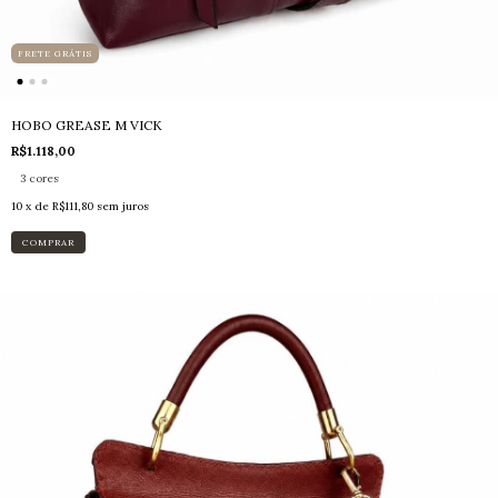
FRETE GRÁTIS
HOBO GREASE M VICK
R$1.118,00
3 cores
10
x de
R$111,80
sem juros
COMPRAR