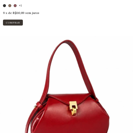
+1
9
x de
R$110,89
sem juros
COMPRAR