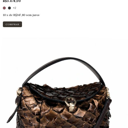
R$3.478,00
+2
10
x de
R$347,80
sem juros
COMPRAR