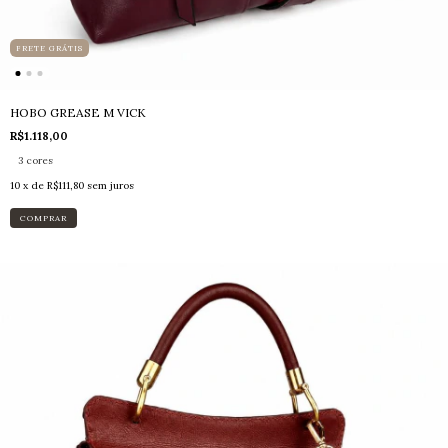
FRETE GRÁTIS
HOBO GREASE M VICK
R$1.118,00
3 cores
10
x de
R$111,80
sem juros
COMPRAR