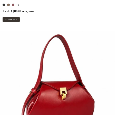
+1
9
x de
R$110,89
sem juros
COMPRAR