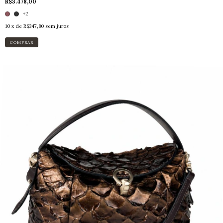
R$3.478,00
+2
10
x de
R$347,80
sem juros
COMPRAR