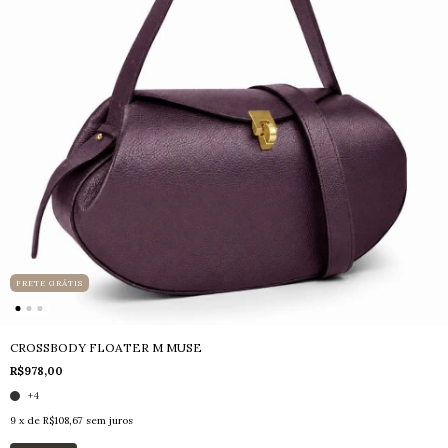
FRETE GRÁTIS
CROSSBODY FLOATER M MUSE
R$978,00
+4
9
x de
R$108,67
sem juros