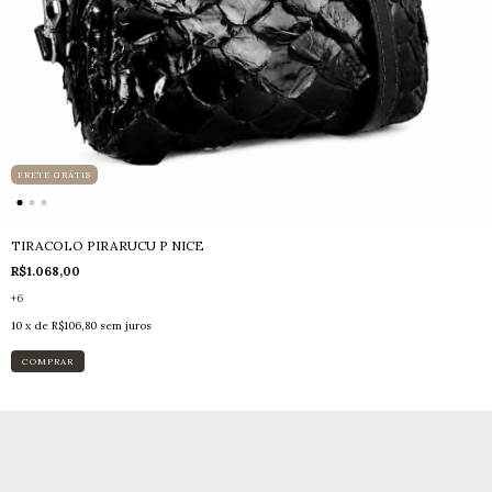
FRETE GRÁTIS
TIRACOLO PIRARUCU P NICE
R$1.068,00
+6
10
x de
R$106,80
sem juros
COMPRAR