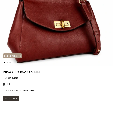
FRETE GRÁTIS
TIRACOLO IGATU M LILI
R$1.248,00
+4
10
x de
R$124,80
sem juros
COMPRAR