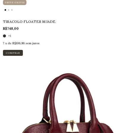
FRETE GRÁTIS
TIRACOLO FLOATER M JADE
R$748,00
+1
7
x de
R$106,86
sem juros
COMPRAR