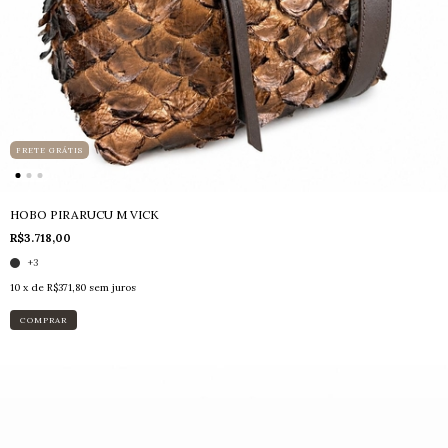
FRETE GRÁTIS
HOBO PIRARUCU M VICK
R$3.718,00
+3
10
x de
R$371,80
sem juros
COMPRAR