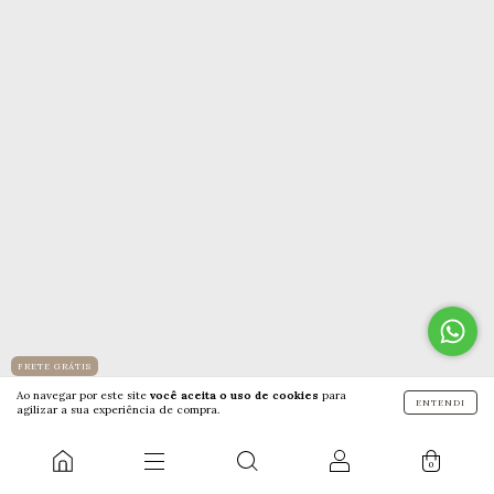
FRETE GRÁTIS
Ao navegar por este site
você aceita o uso de cookies
para
ENTENDI
agilizar a sua experiência de compra.
TIRACOLO PIRARUCU P KATY
R$998,00
0
+6