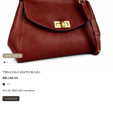
FRETE GRÁTIS
TIRACOLO IGATU M LILI
R$1.248,00
+4
10
x de
R$124,80
sem juros
COMPRAR