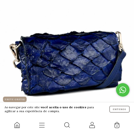
FRETE GRÁTIS
Ao navegar por este site
você aceita o uso de cookies
para
ENTENDI
agilizar a sua experiência de compra.
TIRACOLO PIRARUCU P KATY
R$998,00
0
+6