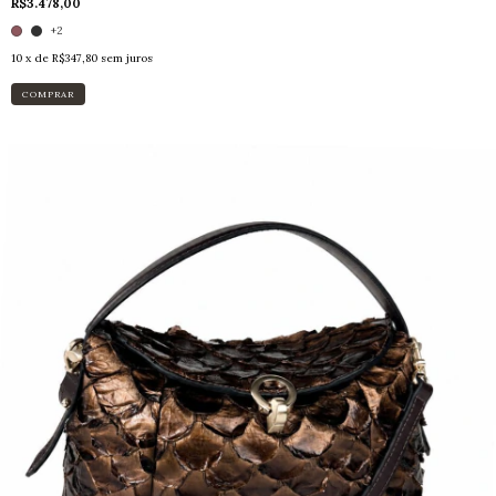
R$3.478,00
+2
10
x de
R$347,80
sem juros
COMPRAR