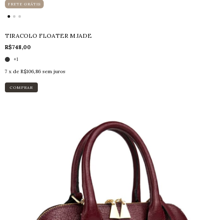
FRETE GRÁTIS
TIRACOLO FLOATER M JADE
R$748,00
+1
7
x de
R$106,86
sem juros
COMPRAR