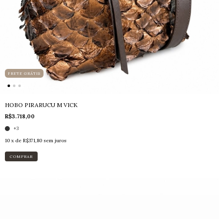
FRETE GRÁTIS
HOBO PIRARUCU M VICK
R$3.718,00
+3
10
x de
R$371,80
sem juros
COMPRAR