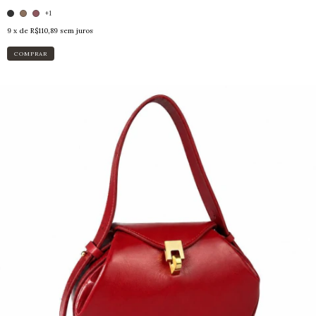
+1
9
x de
R$110,89
sem juros
COMPRAR