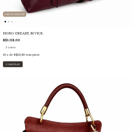
FRETE GRÁTIS
HOBO GREASE M VICK
R$1.118,00
3 cores
10
x de
R$111,80
sem juros
COMPRAR