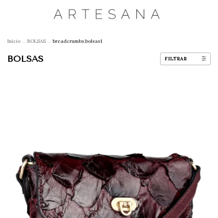
Início
.
BOLSAS
.
breadcrumbs.bolsas1
BOLSAS
FILTRAR