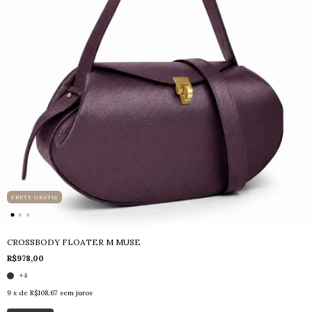
FRETE GRÁTIS
CROSSBODY FLOATER M MUSE
R$978,00
+4
9
x de
R$108,67
sem juros