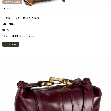
FRETE GRÁTIS
HOBO PIRARUCU M VICK
R$3.718,00
+3
10
x de
R$371,80
sem juros
COMPRAR