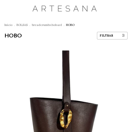
Início
.
BOLSAS
.
breadcrumbs.bolsas1
.
HOBO
HOBO
FILTRAR