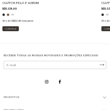
CLUTCH PELO P AURUM
CLUT
R$1.128,00
R$1.3
+1
+3
10
x de
R$112,80
sem juros
10
x d
COMPRAR
COM
RECEBER TODAS AS NOSSAS NOVIDADES E PROMOÇÕES ESPECIAIS!
PRODUTOS