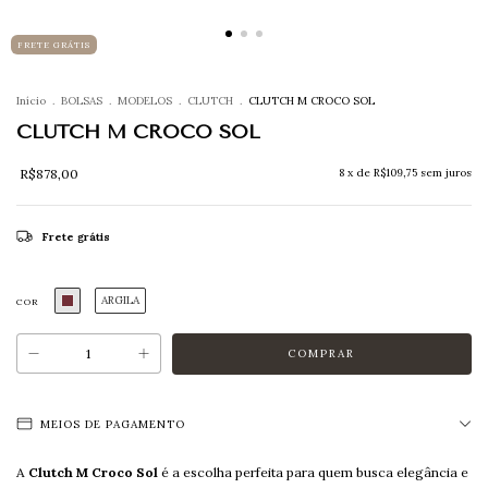
FRETE GRÁTIS
Início
.
BOLSAS
.
MODELOS
.
CLUTCH
.
CLUTCH M CROCO SOL
CLUTCH M CROCO SOL
R$878,00
8
x de
R$109,75
sem juros
Frete grátis
ARGILA
COR
MEIOS DE PAGAMENTO
A
Clutch M Croco Sol
é a escolha perfeita para quem busca elegância e