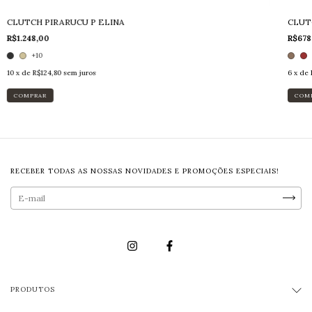
CLUTCH PIRARUCU P ELINA
CLUT
R$1.248,00
R$678
+10
10
x de
R$124,80
sem juros
6
x de
COMPRAR
COM
RECEBER TODAS AS NOSSAS NOVIDADES E PROMOÇÕES ESPECIAIS!
PRODUTOS