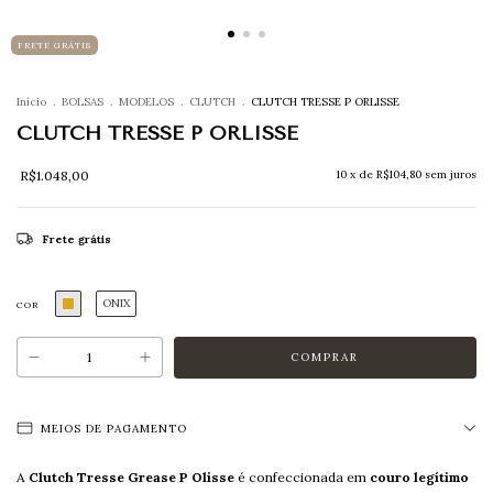
FRETE GRÁTIS
Início
.
BOLSAS
.
MODELOS
.
CLUTCH
.
CLUTCH TRESSE P ORLISSE
CLUTCH TRESSE P ORLISSE
R$1.048,00
10
x de
R$104,80
sem juros
Frete grátis
ONIX
COR
MEIOS DE PAGAMENTO
A
Clutch Tresse Grease P Olisse
é confeccionada em
couro legítimo