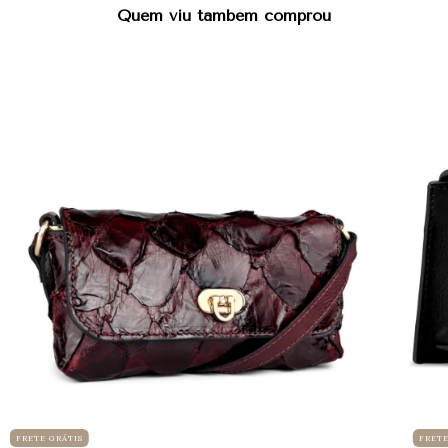
Quem viu também comprou
FRETE GRÁTIS
FRETE