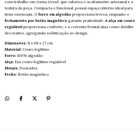
com trabalho em
trama tressê
, que valoriza o acabamento artesanal e a
textura da peça. Compacta e funcional, possui espaço interno ideal para
itens essenciais. O
forro em algodão
proporciona leveza, enquanto o
fechamento por botão magnético
garante praticidade.
A alça em couro
regulável
proporciona conforto, e a corrente frontal atua como detalhe
decorativo, agregando sofisticação ao design.
Dimensões:
11 x 08 x 27 cm
Material:
Couro legítimo
Forro:
100% algodão
Alça:
Em couro legítimo regulável
Metais:
Dourados
Fecho:
Botão magnético