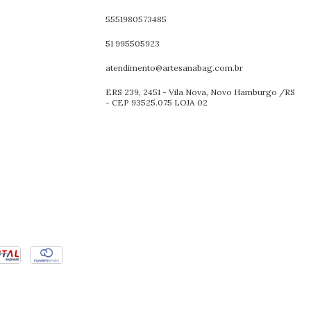
5551980573485
51 995505923
atendimento@artesanabag.com.br
ERS 239, 2451 - Vila Nova, Novo Hamburgo /RS
- CEP 93525.075 LOJA 02