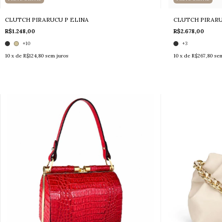
CLUTCH PIRARUCU P ELINA
CLUTCH PIRARU
R$1.248,00
R$2.678,00
+10
+3
10
x de
R$124,80
sem juros
10
x de
R$267,80
sem