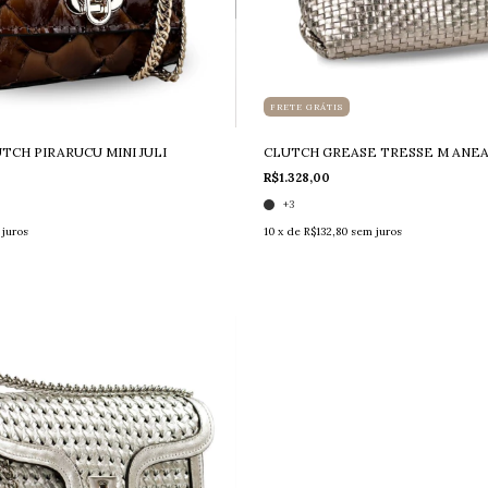
FRETE GRÁTIS
TCH PIRARUCU MINI JULI
CLUTCH GREASE TRESSE M ANE
R$1.328,00
+3
juros
10
x de
R$132,80
sem juros