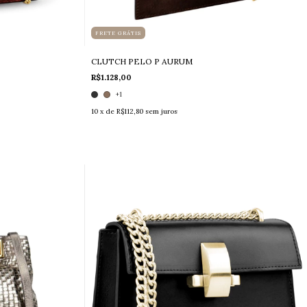
FRETE GRÁTIS
CLUTCH PELO P AURUM
R$1.128,00
+1
10
x de
R$112,80
sem juros