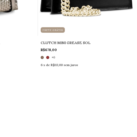
FRETE GRÁTIS
A
CLUTCH MINI GREASE SOL
R$678,00
+6
6
x de
R$113,00
sem juros