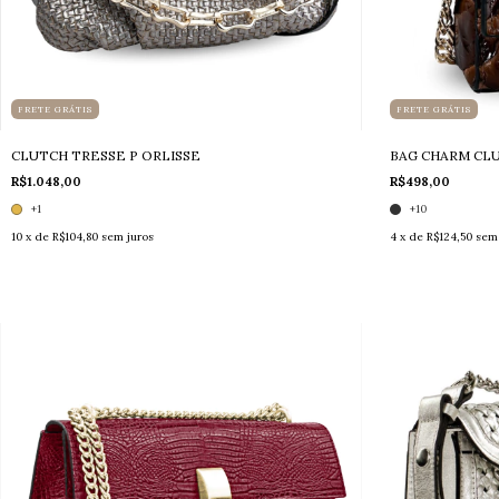
FRETE GRÁTIS
FRETE GRÁTIS
CLUTCH TRESSE P ORLISSE
BAG CHARM CLU
R$1.048,00
R$498,00
+1
+10
10
x de
R$104,80
sem juros
4
x de
R$124,50
sem 