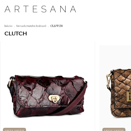
Início
.
breadcrumbs.bolsas1
.
CLUTCH
CLUTCH
FRETE GRÁTIS
FRETE GRÁTIS