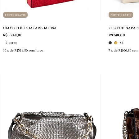
FRETE GRÁTIS
FRETE GRÁTIS
CLUTCH BOX JACARE M LISA
CLUTCH NAPA S
R$5.248,00
R$748,00
2 cores
+3
10
x de
R$524,80
sem juros
7
x de
R$106,86
sem 