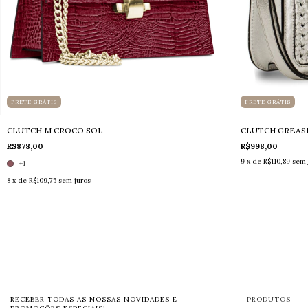
FRETE GRÁTIS
FRETE GRÁTIS
CLUTCH M CROCO SOL
CLUTCH GREAS
R$878,00
R$998,00
9
x de
R$110,89
sem 
+1
8
x de
R$109,75
sem juros
RECEBER TODAS AS NOSSAS NOVIDADES E
PRODUTOS