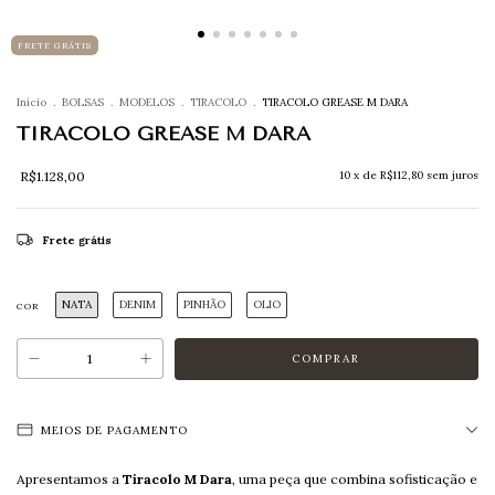
FRETE GRÁTIS
Início
.
BOLSAS
.
MODELOS
.
TIRACOLO
.
TIRACOLO GREASE M DARA
TIRACOLO GREASE M DARA
R$1.128,00
10
x de
R$112,80
sem juros
Frete grátis
NATA
DENIM
PINHÃO
OLIO
COR
MEIOS DE PAGAMENTO
Apresentamos a
Tiracolo M Dara
, uma peça que combina sofisticação e