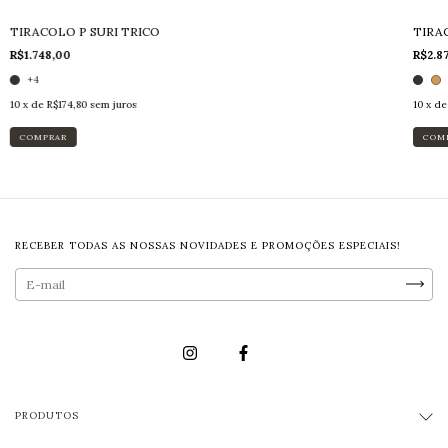
TIRACOLO P SURI TRICO
TIRA
R$1.748,00
R$2.8
+4
10
x de
R$174,80
sem juros
10
x d
COMPRAR
COM
RECEBER TODAS AS NOSSAS NOVIDADES E PROMOÇÕES ESPECIAIS!
PRODUTOS