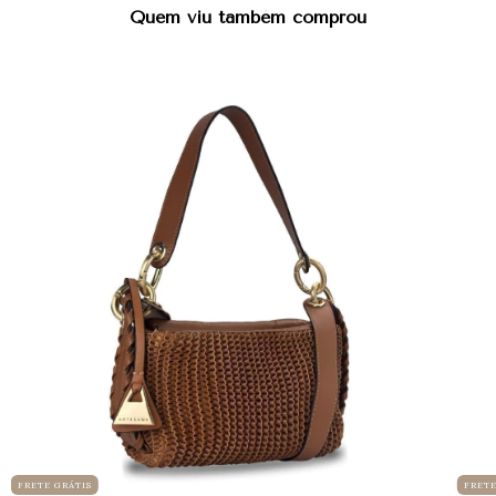
Quem viu também comprou
FRETE GRÁTIS
FRETE