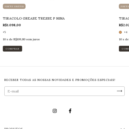
FRETE GRÁTIS
FRETE
TIRACOLO GREASE TRESSE P NINA
TIRA
R$1.098,00
R$2.0
+5
+4
10
x de
R$109,80
sem juros
10
x d
COMPRAR
COM
RECEBER TODAS AS NOSSAS NOVIDADES E PROMOÇÕES ESPECIAIS!
PRODUTOS