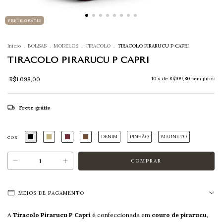
FRETE GRÁTIS
Início
.
BOLSAS
.
MODELOS
.
TIRACOLO
.
TIRACOLO PIRARUCU P CAPRI
TIRACOLO PIRARUCU P CAPRI
R$1.098,00
10
x de
R$109,80
sem juros
Frete grátis
DENIM
PINHÃO
MAGNETO
COR
MEIOS DE PAGAMENTO
A
Tiracolo Pirarucu P Capri
é confeccionada em
couro de pirarucu
,