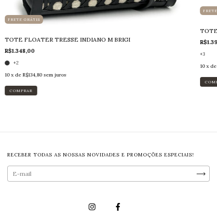
FRETE
FRETE GRÁTIS
TOTE
TOTE FLOATER TRESSE INDIANO M BRIGI
R$1.3
R$1.348,00
+3
+2
10
x d
10
x de
R$134,80
sem juros
COM
COMPRAR
RECEBER TODAS AS NOSSAS NOVIDADES E PROMOÇÕES ESPECIAIS!