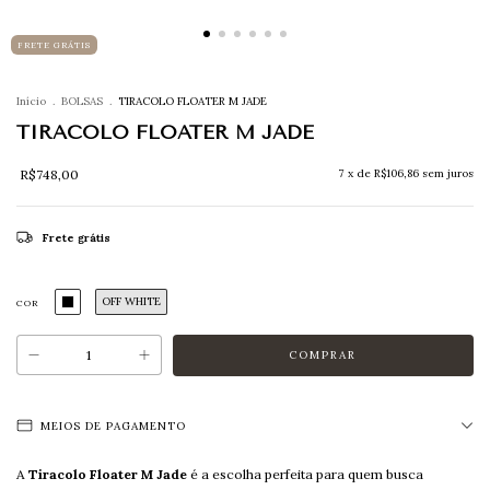
FRETE GRÁTIS
Início
.
BOLSAS
.
TIRACOLO FLOATER M JADE
TIRACOLO FLOATER M JADE
R$748,00
7
x de
R$106,86
sem juros
Frete grátis
OFF WHITE
COR
MEIOS DE PAGAMENTO
A
Tiracolo Floater M Jade
é a escolha perfeita para quem busca