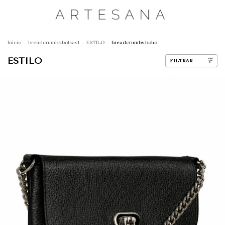
Início
.
breadcrumbs.bolsas1
.
ESTILO
.
breadcrumbs.boho
ESTILO
FILTRAR