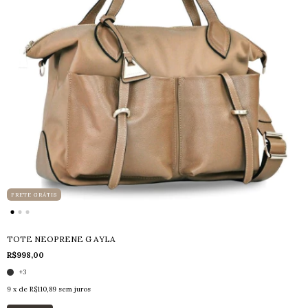
FRETE GRÁTIS
TOTE NEOPRENE G AYLA
R$998,00
+3
9
x de
R$110,89
sem juros